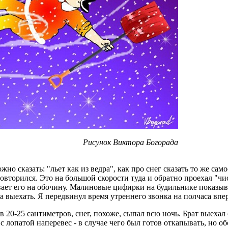
Рисунок Виктора Богорада
но сказать: "льет как из ведра", как про снег сказать то же сам
 повторился. Это на большой скорости туда и обратно проехал 
ывает его на обочину. Малиновые цифирки на будильнике показыва
а выехать. Я передвинул время утреннего звонка на полчаса впер
 20-25 сантиметров, снег, похоже, сыпал всю ночь. Брат выехал 
лопатой наперевес - в случае чего был готов откапывать, но об