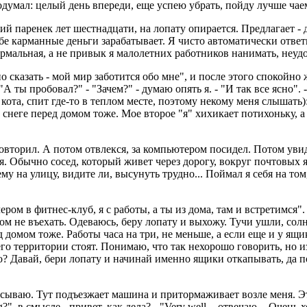
думал: целый день впереди, еще успею убрать, пойду лучше чае
й паренек лет шестнадцати, на лопату опирается. Предлагает - д
ебе карманные деньги зарабатывает. Я чисто автоматически ответи
ормальная, а не привык я малолетних работников нанимать, неудо
сказать - мой мир заботится обо мне", и после этого спокойно жд
"А ты пробовал?" - "Зачем?" - думаю опять я. - "И так все ясно". 
 кота, спит где-то в теплом месте, поэтому некому меня слышать
 о снеге перед домом тоже. Мое второе "я" хихикает потихоньку, а
повторил. А потом отвлекся, за компьютером посидел. Потом увид
ся. Обычно сосед, который живет через дорогу, вокруг почтовых 
 ему на улицу, видите ли, высунуть трудно... Поймал я себя на то
ером в фитнес-клуб, я с работы, а ты из дома, там и встретимся".
том не въехать. Одеваюсь, беру лопату и выхожу. Тучи ушли, солн
 домом тоже. Работы часа на три, не меньше, а если еще и у ящик
его территории стоят. Понимаю, что так нехорошо говорить, но и
о? Давай, бери лопату и начинай именно ящики откапывать, да п
сываю. Тут подъезжает машина и притормаживает возле меня. Эт
g?", в смысле - привет, как дела? - "Very well, - отвечаю. - Оч