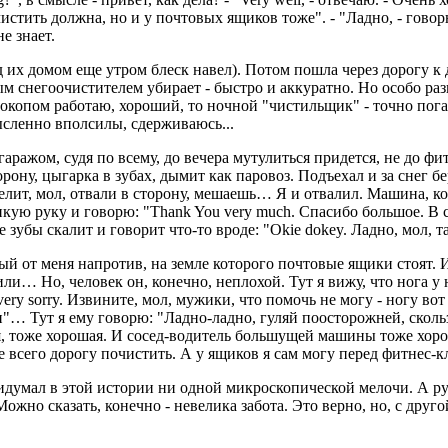
истить должна, но и у почтовых ящиков тоже". - "Ладно, - говор
е знает.
д их домом еще утром блеск навел). Потом пошла через дорогу к 
 снегоочистителем убирает - быстро и аккуратно. Но особо разгл
гокопом работаю, хороший, то ночной "чистильщик" - точно погане
ысленно вполсилы, сдерживаюсь...
гаражом, судя по всему, до вечера мутулиться придется, не до фи
рону, цыгарка в зубах, дымит как паровоз. Подъехал и за снег бе
велит, мол, отвали в сторону, мешаешь… Я и отвалил. Машина, ко
кую руку и говорю: "Thank You very much. Спасибо большое. В 
зубы скалит и говорит что-то вроде: "Okie dokey. Ладно, мол, 
ый от меня напротив, на земле которого почтовые ящики стоят. И
или… Но, человек он, конечно, неплохой. Тут я вижу, что нога у
very sorry. Извините, мол, мужики, что помочь не могу - ногу во
"… Тут я ему говорю: "Ладно-ладно, гуляй поосторожней, скользк
я, тоже хорошая. И сосед-водитель большущей машины тоже хоро
е всего дорогу почистить. А у ящиков я сам могу перед фитнес-
ридумал в этой истории ни одной микроскопической мелочи. А ру
ожно сказать, конечно - невелика забота. Это верно, но, с друго