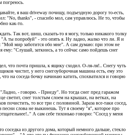
м погреюсь.
авайте, я ваш driveway почищу, подъездную дорогу то-есть,
л: "No, thanks", - спасибо мол, сам управлюсь. Не то, чтобы
бно как-то.
ать. Так вот, шиш, сказать-то я могу, только никакого толку
- "А ты попробуй" - это опять я. Ну ладно, жалко что ли. Я и
): "Мой мир заботится обо мне". А сам думаю: при этом не
 я ему: "Слушай, заткнись, а то сейчас само пойдешь снег
ел, что почта пришла, к ящику сходил. О-ля-ля!.. Снегу чуть
ящиков чистит, у него снегоуборочная машина есть, ему это
м, что на соседа бочку начинаю катить, спохватился и говорю
 "Ладно, - говорю. - Приеду". Но тогда снег пред гаражом
це светит, снег толстым слоем на крышах, на ветках, на
ов почистить, то все три с половиной. Зараза все-таки сосед,
з песни слова не выкинешь. Тут я своему "я", которое про
отщательнее!.." А сам себе тихонько говорю: "Сосед у меня
о соседка из другого дома, который немного дальше, стекло
ень хорошо". - "А что это ты функцию снегоуборочной машины