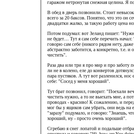
гаражом нетронутая снежная целина. Я по
В обед в дверь позвонили. Стоит невысоки
всего за 20 баксов. Понятно, что это он с
двадцатки жалко, за такую работу цена н
Потом подумал: вот Зеланд пишет: "Нужно 
не будет… Тут я сам себе перечить начал: 
говорю сам себе (никого рядом нету, даже
абстрактно заботится, а конкретно, т.е. и
чистить".
Раза два или три я про мир и про заботу 
ли не в колено, еле до конвертов дотянул
пара пустяков. А тут вот разленился, нос
себе: "Сосед у меня хороший".
Тут брат позвонил, говорит: "Поехали веч
чистить нужно, а то не выехать мне, а по
проводах - красиво! К сожалению, и перед
мог бы у ящиков сам убрать, они ведь на 
"заразу" подумало, и говорю: "Знаешь, чт
хороший, ну - просто очень хороший".
Сгребаю я снег лопатой и подальше отбра
опустила и говорит: "Hi, how are You doin