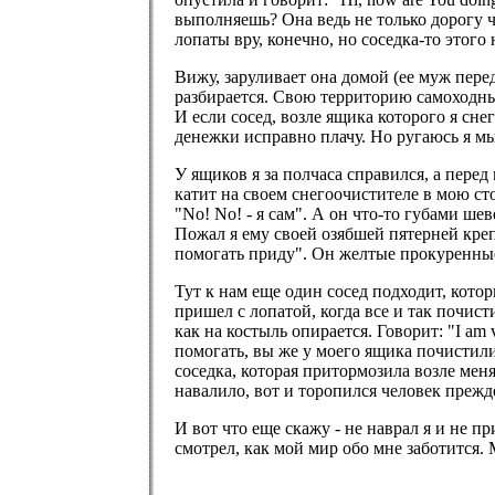
выполняешь? Она ведь не только дорогу ч
лопаты вру, конечно, но соседка-то этого н
Вижу, заруливает она домой (ее муж пере
разбирается. Свою территорию самоходным
И если сосед, возле ящика которого я сне
денежки исправно плачу. Но ругаюсь я м
У ящиков я за полчаса справился, а перед 
катит на своем снегоочистителе в мою сто
"No! No! - я сам". А он что-то губами ше
Пожал я ему своей озябшей пятерней креп
помогать приду". Он желтые прокуренные 
Тут к нам еще один сосед подходит, котор
пришел с лопатой, когда все и так почист
как на костыль опирается. Говорит: "I am 
помогать, вы же у моего ящика почистили
соседка, которая притормозила возле мен
навалило, вот и торопился человек прежд
И вот что еще скажу - не наврал я и не п
смотрел, как мой мир обо мне заботится. М