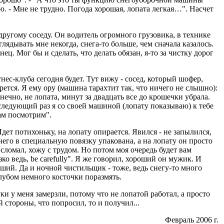
ю. - Мне не трудно. Погода хорошая, лопата легкая…". Насчет
другому соседу. Он водитель огромного грузовика, в технике
ядывать мне некогда, снега-то больше, чем сначала казалось.
ц. Мог бы и сделать, что делать обязан, я-то за чистку дорог
тнес-клуба сегодня будет. Тут вижу - сосед, который шофер,
рется. Я ему ору (машина тарахтит так, что ничего не слышно):
нечно, не лопата, минут за двадцать все до крошечки убрала.
следующий раз я со своей машиной (лопату показываю) к тебе
там посмотрим".
дет потихоньку, на лопату опирается. Явился - не запылился,
 него в специальную повязку упакована, а на лопату он просто
т сломал, хожу с трудом. Но потом моя очередь будет вам
о ведь, be carefully". Я же говорил, хороший он мужик. И
ший. Да и ночной чистильщик - тоже, ведь снегу-то много
клубом немного косточки поразмять.
ки у меня замерзли, потому что не лопатой работал, а просто
й стороны, что попросил, то и получил...
Февраль 2006 г.