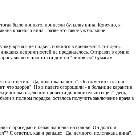
тогда было принято, принесли бутылку вина. Конечно, я
акана красного вина - разве это такое уж большое
ушку-врача я не подвел, и явился в военкомат в тот день,
у никаких неприятностей не предвиделось. Отправят в армию
 прогулял ли я просто эти дни по "липовым" бумагам.
стно ответил: "Да, полстакана вина". Он пометил что-то в
нт, что здоров". Но в палате огорошили - в больнице карантин,
фекционном отделении провести дополнительно еще 21 день,
ы были в полном порядке, осталось получить заключение врача в
дка с проседью и белая шапочка на голове. Он долго и
"? Я ответил, как и раньше: "Да, немного, полстакана вина".