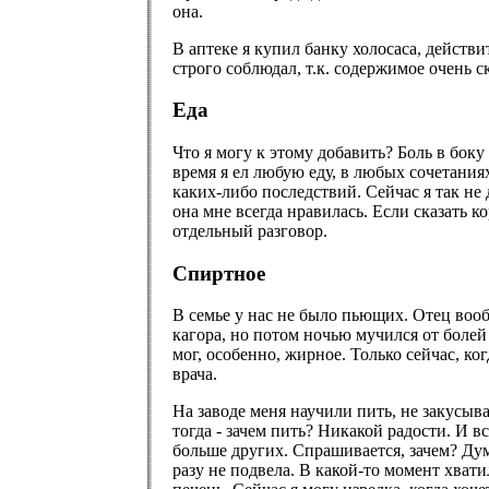
она.
В аптеке я купил банку холосаса, действи
строго соблюдал, т.к. содержимое очень ск
Еда
Что я могу к этому добавить? Боль в боку
время я ел любую еду, в любых сочетания
каких-либо последствий. Сейчас я так не 
она мне всегда нравилась. Если сказать к
отдельный разговор.
Спиртное
В семье у нас не было пьющих. Отец воо
кагора, но потом ночью мучился от болей 
мог, особенно, жирное. Только сейчас, ко
врача.
На заводе меня научили пить, не закусыва
тогда - зачем пить? Никакой радости. И в
больше других. Спрашивается, зачем? Дума
разу не подвела. В какой-то момент хвати