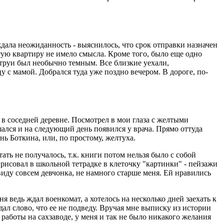
 ждала неожиданность - выяснилось, что срок отправки назначен
устую квартиру не имело смысла. Кроме того, было еще одно
 струи был необычно темным. Все близкие уехали,
цу с мамой. Добрался туда уже поздно вечером. В дороге, по-
 в соседней деревне. Посмотрел в мои глаза с желтыми
ался и на следующий день появился у врача. Прямо оттуда
ь Боткина, или, по простому, желтуха.
ать не получалось, т.к. книги потом нельзя было с собой
 рисовал в школьной тетрадке в клеточку "картинки" - пейзажи
виду совсем девчонка, не намного старше меня. Ей нравились
я ведь ждал военкомат, а хотелось на несколько дней заехать к
дал слово, что ее не подведу. Вручая мне выписку из истории
 работы на сахзаводе, у меня и так не было никакого желания