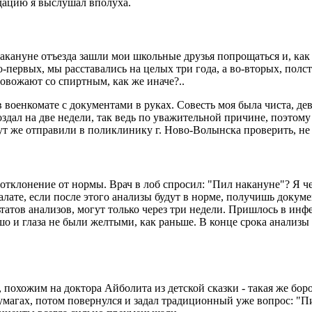
ндацию я выслушал вполуха.
акануне отъезда зашли мои школьные друзья попрощаться и, как 
-первых, мы расставались на целых три года, а во-вторых, полст
овожают со спиртным, как же иначе?..
в военкомате с документами в руках. Совесть моя была чиста, дев
оздал на две недели, так ведь по уважительной причине, поэтом
тут же отправили в поликлинику г. Ново-Волынска проверить, не
отклонение от нормы. Врач в лоб спросил: "Пил накануне"? Я че
алате, если после этого анализы будут в норме, получишь докуме
ьтатов анализов, могут только через три недели. Пришлось в ин
ошо и глаза не были желтыми, как раньше. В конце срока анализ
похожим на доктора Айболита из детской сказки - такая же боро
умагах, потом повернулся и задал традиционный уже вопрос: "Пил