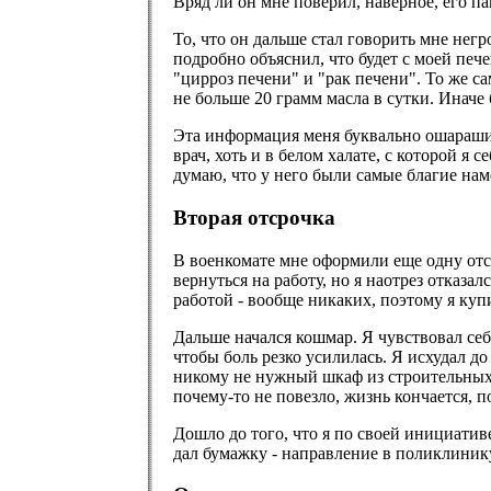
Вряд ли он мне поверил, наверное, его п
То, что он дальше стал говорить мне нег
подробно объяснил, что будет с моей печ
"цирроз печени" и "рак печени". То же с
не больше 20 грамм масла в сутки. Иначе б
Эта информация меня буквально ошарашила,
врач, хоть и в белом халате, с которой я
думаю, что у него были самые благие наме
Вторая отсрочка
В военкомате мне оформили еще одну отсро
вернуться на работу, но я наотрез отказал
работой - вообще никаких, поэтому я купи
Дальше начался кошмар. Я чувствовал себя
чтобы боль резко усилилась. Я исхудал д
никому не нужный шкаф из строительных 
почему-то не повезло, жизнь кончается, по
Дошло до того, что я по своей инициатив
дал бумажку - направление в поликлинику 