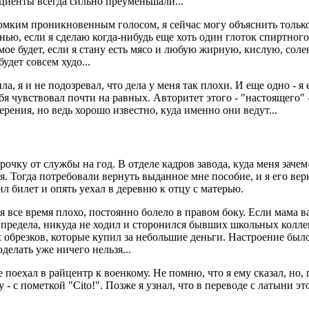
ациенты всегда сильно преуменьшали...
ромким проникновенным голосом, я сейчас могу объяснить тольк
енью, если я сделаю когда-нибудь еще хоть один глоток спиртно
амое будет, если я стану есть мясо и любую жирную, кислую, со
удет совсем худо...
 я и не подозревал, что дела у меня так плохи. И еще одно - я 
 себя чувствовал почти на равных. Авторитет этого - "настоящего
рения, но ведь хорошо известно, куда именно они ведут...
чку от службы на год. В отделе кадров завода, куда меня зачем-
ся. Тогда потребовали вернуть выданное мне пособие, и я его вер
л билет и опять уехал в деревню к отцу с матерью.
 все время плохо, постоянно болело в правом боку. Если мама ва
о предела, никуда не ходил и сторонился бывших школьных колле
обрезков, которые купил за небольшие деньги. Настроение было
делать уже ничего нельзя...
е поехал в райцентр к военкому. Не помню, что я ему сказал, н
- с пометкой "Cito!". Позже я узнал, что в переводе с латыни эт