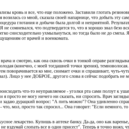
ализы кровь и все, что еще положено. Заставили глотать резин
я возилась со мной, сказала своей напарнице, что добыть эту са
процедура глотания и добычи была долгой и неприятной. Результа
 не сомневался, что подтвердится то, что я хорошо знал безо вся
 легко снисходительно ухмыльнуться, но тогда было не до смеха. 
щущениям от врачей и военкомата.
а врача и смотрю, как она сквозь очки в тонкой оправе разгляды
олодая (конечно, с моей тогдашней точки зрения), темноволосая.
атем поворачивается ко мне, снимает очки и спрашивает, чуть-чут
ичал). Лицо у нее ДОБРОЕ, другого слова я сейчас подобрать не м
роисходить что-то неуправляемое - уголки рта сами ползут к уш
 и я просто не могу ничего ни сказать, ни спросить. Врач загляд
и задаю дурацкий вопрос: "А пить можно"? Она удивленно спраш
- что, мол, просто так спросил... Она говорит: "Если немного, т
ное лекарство. Купишь в аптеке банку. Да-да, оно как варенье, 
е вздумай слопать все в один присест". Теперь я точно вижу, что 