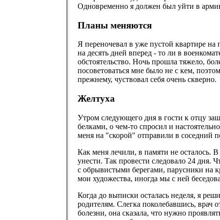
Одновременно я должен был уйти в армию
Планы меняются
Я переночевал в уже пустой квартире на п
на десять дней вперед - то ли в военкома
обстоятельство. Ночь прошла тяжело, бол
посоветоваться мне было не с кем, поэтом
прежнему, чуствовал себя очень скверно.
Желтуха
Утром следующего дня в гости к отцу заш
белками, о чем-то спросил и настоятельн
меня на "скорой" отправили в соседний п
Как меня лечили, в памяти не осталось. В
унести. Так провести следовало 24 дня. 
с обрывистыми берегами, парусники на кр
мои художества, иногда мы с ней беседо
Когда до выписки осталась неделя, я реши
родителям. Слегка поколебавшись, врач от
болезни, она сказала, что нужно проявлят