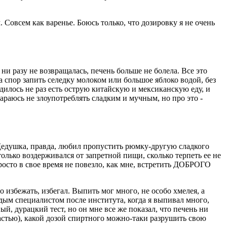
 Совсем как варенье. Боюсь только, что дозировку я не очень
 ни разу не возвращалась, печень больше не болела. Все это
а спор запить селедку молоком или большое яблоко водой, без
ходилось не раз есть острую китайскую и мексиканскую еду, и
стараюсь не злоупотреблять сладким и мучным, но про это -
 Дедушка, правда, любил пропустить рюмку-другую сладкого
только воздерживался от запретной пищи, сколько терпеть ее не
 просто в свое время не повезло, как мне, встретить ДОБРОГО
о избежать, избегал. Выпить мог много, не особо хмелея, а
лодым специалистом после института, когда я выпивал много,
ый, дурацкий тест, но он мне все же показал, что печень ни
счастью), какой дозой спиртного можно-таки разрушить свою