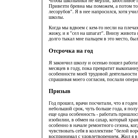
Чтобы школьники не мерзли, заботливое пр
Привезти бревна мы поможем, а потом топ
лесорубов". Я в нее напросился, хотя уч
школы.
Когда мы вдвоем с кем-то несли на плеча
жижу, и я "сел на шпагат". Внизу живота 
долго тыкал мне пальцем в это место, бы
Отсрочка на год
Я закончил школу и осенью пошел работат
месяцев в году, пока превратит выкопанну
особенности моей трудовой деятельности 
спрашивая моего согласия, послали оперир
Призыв
Год прошел, врачи посчитали, что я годен
небольшой срок, чуть больше года, я пол
еще одна особенность - работать пришло
изобилии, в обмен на сахар, который хра
особенно в начале ремонтного сезона, ког
чувствовать себя в коллективе "белой во
воспринимал с удовлетворением. Жил я в 