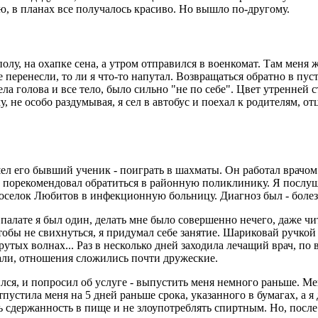
, в планах все получалось красиво. Но вышло по-другому.
олу, на охапке сена, а утром отправился в военкомат. Там меня
те перенесли, то ли я что-то напутал. Возвращаться обратно в п
ела голова и все тело, было сильно "не по себе". Цвет утренней
у, не особо раздумывая, я сел в автобус и поехал к родителям, от
ел его бывший ученик - поиграть в шахматы. Он работал врачом
о порекомендовал обратиться в районную поликлинику. Я послуш
оселок Любитов в инфекционную больницу. Диагноз был - болезн
 палате я был один, делать мне было совершенно нечего, даже чит
Чтобы не свихнуться, я придумал себе занятие. Шариковай ручкой
утых волнах... Раз в несколько дней заходила лечащий врач, по 
вали, отношения сложились почти дружеские.
лся, и попросил об услуге - выпустить меня немного раньше. Мен
пустила меня на 5 дней раньше срока, указанного в бумагах, а я 
ь сдержанность в пище и не злоупотреблять спиртным. Но, после