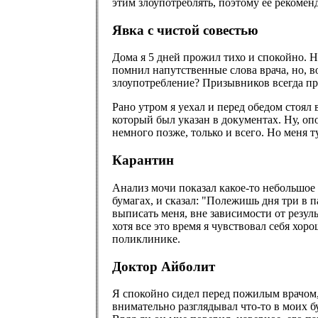
этим злоупотреблять, поэтому ее рекоме
Явка с чистой совестью
Дома я 5 дней прожил тихо и спокойно. Н
помнил напутственные слова врача, но, во
злоупотребление? Призывников всегда пр
Рано утром я уехал и перед обедом стоял 
который был указан в документах. Ну, оп
немного позже, только и всего. Но меня 
Карантин
Анализ мочи показал какое-то небольшое 
бумагах, и сказал: "Полежишь дня три в п
выписать меня, вне зависимости от резул
хотя все это время я чувствовал себя хор
поликлинике.
Доктор Айболит
Я спокойно сидел перед пожилым врачом, 
внимательно разглядывал что-то в моих б