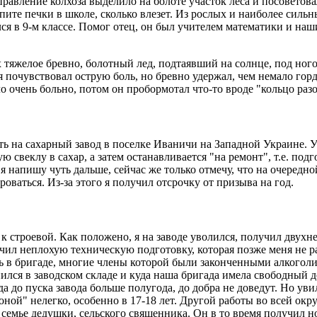
авление колхоза выделило на болоте участок леса и посоветовал
ите печки в школе, сколько влезет. Из рослых и наиболее силь
ился в 9-м классе. Помог отец, он был учителем математики и н
х тяжелое бревно, болотный лед, подтаявший на солнце, под но
я почувствовал острую боль, но бревно удержал, чем немало горд
ло очень больно, потом он пробормотал что-то вроде "кольцо раз
ь на сахарный завод в поселке Иваничи на Западной Украине. У 
ю свеклу в сахар, а затем останавливается "на ремонт", т.е. по
я напишу чуть дальше, сейчас же только отмечу, что на очередн
оваться. Из-за этого я получил отсрочку от призыва на год.
 к строевой. Как положено, я на заводе уволился, получил двухн
учил неплохую техническую подготовку, которая позже меня не р
сь в бригаде, многие члены которой были законченными алкогол
нился в заводском складе и куда наша бригада имела свободный 
да до пуска завода больше полугода, до добра не доведут. Но уви
роной" нелегко, особенно в 17-18 лет. Другой работы во всей ок
семье дедушки, сельского священника. Он в то время получил но