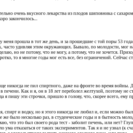
тельно очень вкусного лекарства из плодов шиповника с сахаром.
оро закончилось...
 у меня прошла в тот же день, и за прошедшие с той поры 53 года
х, часто удивляя этим окружающих. Бывало, по молодости, мог н
делаю, но не потому, что не могу, а потому, что не хочется. При
оротко, то я многие годы мог есть все, без ограничений. Сейчас 
бще никогда не пил спиртного, даже на фронте во время войны.
в печени. Как и я, он в 18 лет переболел желтухой, поэтому не с
гда я пишу эти строчки, пришло в голову, что, скорее всего, ему
я, спирт и водку, но я этого никогда не любил и, если можно был
се же было несколько раз, в студенческие годы и в бытность мо
ю, что это был своего рода тест - заболит печень, или нет? Глуп
ло ума отказаться от таких экспериментов. Так я и не узнал (к 