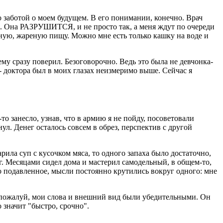
о заботой о моем будущем. В его понимании, конечно. Врач
го. Она РАЗРУШИТСЯ, и не просто так, а меня ждут по очереди
леную, жареную пищу. Можно мне есть только кашку на воде и
ему сразу поверил. Безоговорочно. Ведь это была не девчонка-
" - доктора был в моих глазах неизмеримо выше. Сейчас я
то занесло, узнав, что в армию я не пойду, посоветовали
нул. Денег осталось совсем в обрез, перспектив с другой
рила суп с кусочком мяса, то одного запаха было достаточно,
г. Месяцами сидел дома и мастерил самодельный, в общем-то,
 подавленное, мысли постоянно крутились вокруг одного: мне
о, пожалуй, мои слова и внешний вид были убедительными. Он
о значит "быстро, срочно".