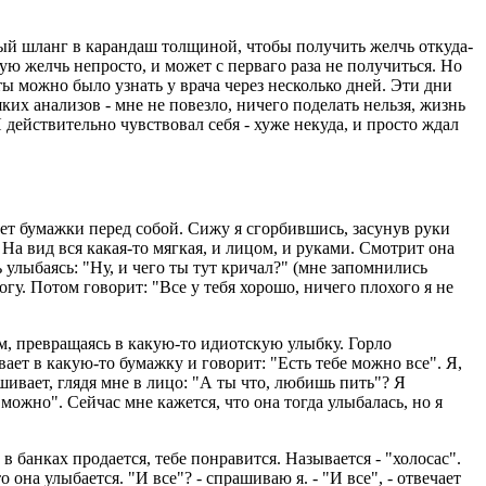
овый шланг в карандаш толщиной, чтобы получить желчь откуда-
мую желчь непросто, и может с перваго раза не получиться. Но
ты можно было узнать у врача через несколько дней. Эти дни
ких анализов - мне не повезло, ничего поделать нельзя, жизнь
Я действительно чувствовал себя - хуже некуда, и просто ждал
вает бумажки перед собой. Сижу я сгорбившись, засунув руки
 На вид вся какая-то мягкая, и лицом, и руками. Смотрит она
ь улыбаясь: "Ну, и чего ты тут кричал?" (мне запомнились
огу. Потом говорит: "Все у тебя хорошо, ничего плохого я не
ам, превращаясь в какую-то идиотскую улыбку. Горло
ывает в какую-то бумажку и говорит: "Есть тебе можно все". Я,
ивает, глядя мне в лицо: "А ты что, любишь пить"? Я
о можно". Сейчас мне кажется, что она тогда улыбалась, но я
в банках продается, тебе понравится. Называется - "холосас".
она улыбается. "И все"? - спрашиваю я. - "И все", - отвечает