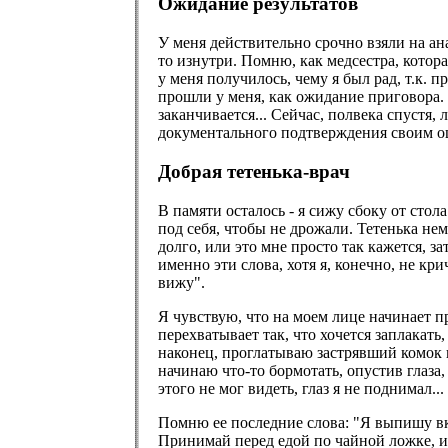
Ожидание результатов
У меня действительно срочно взяли на ан
то изнутри. Помню, как медсестра, котора
у меня получилось, чему я был рад, т.к. 
прошли у меня, как ожидание приговора. Я
заканчивается... Сейчас, полвека спустя,
документального подтверждения своим о
Добрая тетенька-врач
В памяти осталось - я сижу сбоку от стол
под себя, чтобы не дрожали. Тетенька нем
долго, или это мне просто так кажется, з
именно эти слова, хотя я, конечно, не кр
вижу".
Я чувствую, что на моем лице начинает п
перехватывает так, что хочется заплакать,
наконец, проглатываю застрявший комок 
начинаю что-то бормотать, опустив глаза, 
этого не мог видеть, глаз я не поднимал...
Помню ее последние слова: "Я выпишу вкус
Принимай перед едой по чайной ложке, и н