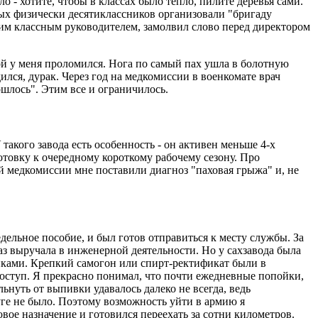
о - хотите, чтобы в классах было тепло, пилите деревья сами.
ных физически десятиклассников организовали "бригаду
ашим классным руководителем, замолвил слово перед директором
гой у меня проломился. Нога по самый пах ушла в болотную
ился, дурак. Через год на медкомиссии в военкомате врач
ошлось". Этим все и ограничилось.
такого завода есть особенность - он активен меньше 4-х
дготовку к очередному короткому рабочему сезону. Про
ой медкомиссии мне поставили диагноз "паховая грыжа" и, не
едельное пособие, и был готов отправиться к месту службы. За
аз выручала в инженерной деятельности. Но у сахзавода была
иками. Крепкий самогон или спирт-ректификат были в
доступ. Я прекрасно понимал, что почти ежедневные попойки,
льнуть от выпивки удавалось далеко не всегда, ведь
руге не было. Поэтому возможность уйти в армию я
вое назначение и готовился переехать за сотни километров.