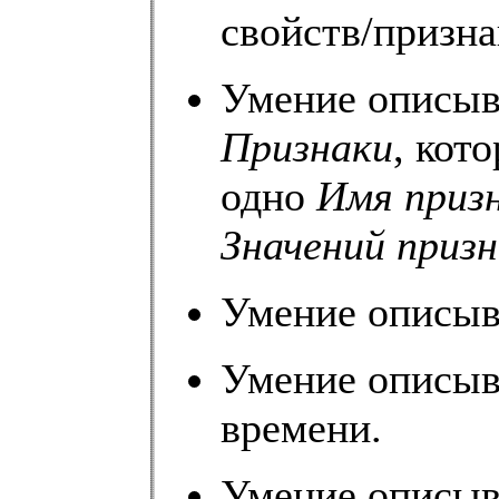
свойств/призна
Умение описы
Признаки
, кот
одно
Имя приз
Значений приз
Умение описы
Умение описы
времени.
Умение описы