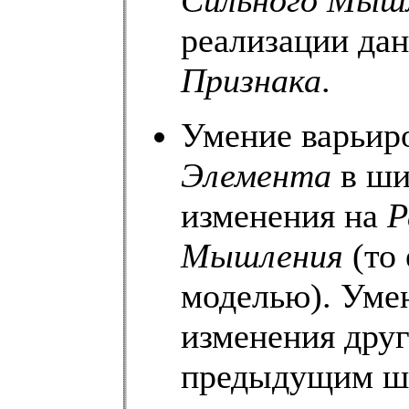
Сильного Мыш
реализации да
Признака
.
Умение варьир
Элемента
в ши
изменения на
Р
Мышления
(то 
моделью). Уме
изменения дру
предыдущим ша