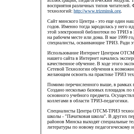
Иллюстраций; Педагогический Модуль. Т
восприятия различных типов читателей. 
технологий:
http://www.trizminsk.org
.
Сайт минского Центра - это еще один на
годов. Именно тогда зародилась у него и
этой электронной библиотеки по ТРИЗ в 
на рабочем месте или дома. В мае 1999 г
специалисты, осваивающие ТРИЗ. Ради эт
Использование Интернет Центром ОТСМ-Т
нашего сайта в Интернет начались экспе
качественное обучение. В ходе этого эк
Сетевой Технологии обучения к возможн
желающим освоить на практике ТРИЗ техн
Помимо перечисленного выше, в рамках п
Создано несколько базовых площадок по п
основного учебного предмета. Осуществ
коллегами в области ТРИЗ-педагогики.
Специалисты Центра ОТСМ-ТРИЗ технолог
школы - "Пачатковая школа". В других п
районов Минска выходят специальные те
литературы по новому педагогическому 