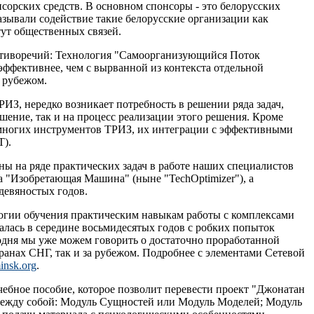
сорских средств. В основном спонсоры - это белорусских
зывали содействие такие белорусские организации как
ут общественных связей.
отиворечий: Технология "Самоорганизующийся Поток
 эффективнее, чем с вырванной из контекста отдельной
 рубежом.
ИЗ, нередко возникает потребность в решении ряда задач,
шение, так и на процесс реализации этого решения. Кроме
 многих инструментов ТРИЗ, их интеграции с эффективными
T).
ы на ряде практических задач в работе наших специалистов
а "Изобретающая Машина" (ныне "TechOptimizer"), а
девяностых годов.
логии обучения практическим навыкам работы с комплексами
алась в середине восьмидесятых годов с робких попыток
одня мы уже можем говорить о достаточно проработанной
ранах СНГ, так и за рубежом. Подробнее с элементами Сетевой
insk.org
.
ебное пособие, которое позволит перевести проект "Джонатан
 между собой: Модуль Сущностей или Модуль Моделей; Модуль