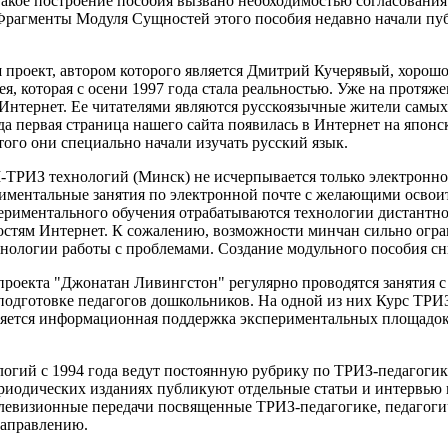
акое построение пособия вызвано необходимостью согласования
Фрагменты Модуля Сущностей этого пособия недавно начали пу
ш проект, автором которого является Дмитрий Кучерявый, хор
дея, которая с осени 1997 года стала реальностью. Уже на прот
Интернет. Ее читателями являются русскоязычные жители самых
ода первая страница нашего сайта появилась в Интернет на япон
ого они специально начали изучать русский язык.
РИЗ технологий (Минск) не исчерпывается только электронной
риментальные занятия по электронной почте с желающими освоит
спериментального обучения отрабатываются технологии дистант
остям Интернет. К сожалению, возможности минчан сильно огра
ологии работы с проблемами. Создание модульного пособия сн
роекта "Джонатан Ливингстон" регулярно проводятся занятия с
одготовке педагогов дошкольников. На одной из них Курс ТРИЗ 
ляется информационная поддержка экспериментальных площадо
ий с 1994 года ведут постоянную рубрику по ТРИЗ-педагогике
ериодических изданиях публикуют отдельные статьи и интервью 
левизионные передачи посвященные ТРИЗ-педагогике, педагог
направлению.