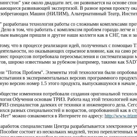
нгстон" уже около двадцати лет, он развивается на основе спон
ающиеся развивающей экспертизой. В разное время проекту ока
 Изобретающих Машин (НИЛИМ), Альтернативный Театр, Инстит
" разработана технология работы со сложными комплексами пр
Дело в том, что работать с комплексом проблем гораздо легче и
чным выводам пришли и другие наши коллеги как в СНГ, так и за
тому, что в процессе реализации идей, полученных с помощью ТР
ятельности, но оказывающих серьезное влияние, как на само ре
изнес процессов потребовала переосмысления и систематизации
ов, широко известными за рубежом (например, такими как SAD
гии "Поток Проблем". Элементы этой технологии были опробован
а испытания в экспериментальных версиях программного продукт
ую версию номер 1.5 этого продукта, выпускавшуюся в начале 
обществе изменения потребовали создания оригинальной техно
логия Обучения основам ТРИЗ. Работа над этой технологией нач
ТРИЗ специалистов далеких от техники и инженерного дела. Сег
хся разных специальностей и возрастов, опробованной как в ст
-Нет" можно ознакомится в Интернете по адресу:
http://www.trizm
аработок специалистами Центра разрабатывается электронное уч
 Пособие состоит из нескольких модулей, тесно переплетенных