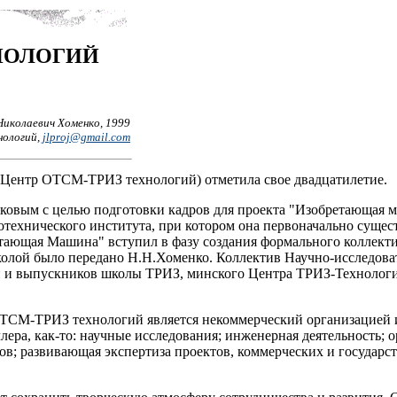
НОЛОГИЙ
Николаевич Хоменко, 1999
нологий,
jlproj@gmail.com
- Центр ОТСМ-ТРИЗ технологий) отметила свое двадцатилетие.
ковым с целью подготовки кадров для проекта "Изобретающая м
иотехнического института, при котором она первоначально сущес
тающая Машина" вступил в фазу создания формального коллектив
школой было передано Н.Н.Хоменко. Коллектив Научно-исслед
й и выпускников школы ТРИЗ, минского Центра ТРИЗ-Технологи
ОТСМ-ТРИЗ технологий является некоммерческий организацией 
лера, как-то: научные исследования; инженерная деятельность;
; развивающая экспертиза проектов, коммерческих и государств