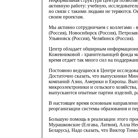
Неформальная структура Центра позволяе
активную работу: учебную, исследовател
но связи с такими людьми не теряются. 
своим проектам.
Мы активно сотрудничаем с коллегами - 
(Россия), Новосибирск (Россия), Петроза
Ульяновск (Россия), Челябинск (Россия).
Центр обладает обширным информационн
Кожевниковой - хранительницей фонда ма
время отдает так много сил на поддержан
Постоянно ведущиеся в Центре исследова
Достаточно сказать, что выпускники Мин
компаний Азии, Америки и Европы. Выпу
микроэлектроники и сельского хозяйства,
выпускаются опытные партии изделий, ра
В настоящее время основным направлени
реорганизации системы образования и пер
Большую помощь в реализации этого про
Мурашковские (Елгава, Латвия), Алла Не
Беларусь), Надо сказать, что Виктор Тимо