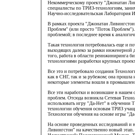
Некоммерческому проекту "Джонатан Ливи
специалисты по ТРИЗ-технологиям, заним
Научно-исследовательская Лаборатория
В рамках проекта "Джонатан Ливингстон
Проблем" (или просто "Поток Проблем"). 
проблемой; в последнее время к аналоги
Такая технология потребовалась еще и по
выходящих далеко за рамки инженерной де
того, работа в области реинжиниринга б
технологиями разработки крупных проект
Все это и потребовало создания Техноло
как в СНГ, так и за рубежом; она прошл
некоторые элементы вошли в промышленн
Все эти наработки и возникшие в нашем 
проблем. Отсюда возникла Сетевая Техно
использовать игру "Да-Нет" в обучении 
технологии обучения основам ТРИЗ учащи
Технологии обучения на основе игры "Да
На основе проведенных исследований и н
Ливингстон" на качественно новый этап.