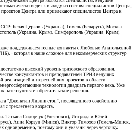
 Сотрудниками Центра являются специалисты, ведущие
втоматически ведет к выходу из состава специалистов Центра,
ах проектов Центра или привлекают специалистов Центра к
СР: Белая Церковь (Украина), Гомель (Беларусь), Москва
вастополь (Украина, Крым), Симферополь (Украина, Крым),
кже поддерживаем тесные контакты с Любовью Анатольевной
Б), - которая в наше сложное для некоммерческих структур
достаточно высокий уровень тризовского образования.
ачестве консультантов и преподавателей ТРИЗ ведущих
й реализацией интереснейших проектов в области
 энергосберегающие технологии двадцать первого века. Уже
х патентуются изобретательские решения.
екта "Джонатан Ливингстон", посвященного содействию
я с трехлетнего возраста.
и: Татьяна Сидорчук (Ульяновск), Ингрида и Юлий
арусь), Анна Корзун (Минск), Виктор Тимохов (Гомель-Минск,
дах одновременно, поэтому они и указаны через черточку.