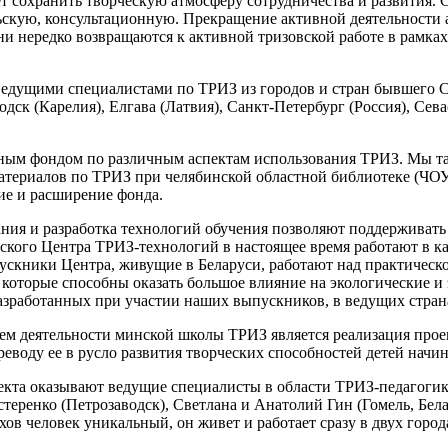
т сохранить творческую атмосферу сотрудничества и развития.
ьскую, консультационную. Прекращение активной деятельности а
Они нередко возвращаются к активной тризовской работе в рамк
ведущими специалистами по ТРИЗ из городов и стран бывшего СС
водск (Карелия), Елгава (Латвия), Санкт-Петербург (Россия), Се
ым фондом по различным аспектам использования ТРИЗ. Мы та
териалов по ТРИЗ при челябинской областной библиотеке (ЧОУН
ие и расширение фонда.
ния и разработка технологий обучения позволяют поддерживать 
ского Центра ТРИЗ-технологий в настоящее время работают в к
скники Центра, живущие в Беларуси, работают над практическо
 которые способны оказать большое влияние на экологические и
зработанных при участии наших выпускников, в ведущих страна
ем деятельности минской школы ТРИЗ является реализация про
еводу ее в русло развития творческих способностей детей начина
екта оказывают ведущие специалисты в области ТРИЗ-педагогик
стеренко (Петрозаводск), Светлана и Анатолий Гин (Гомель, Бел
хов человек уникальный, он живет и работает сразу в двух горо