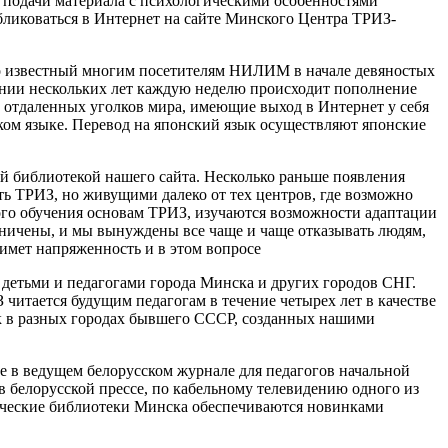
 подачи материала с психологическими особенностями
бликоваться в Интернет на сайте Минского Центра ТРИЗ-
ошо известный многим посетителям НИЛИМ в начале девяностых
яжении нескольких лет каждую неделю происходит пополнение
 отдаленных уголков мира, имеющие выход в Интернет у себя
ском языке. Перевод на японский язык осуществляют японские
 библиотекой нашего сайта. Несколько раньше появления
ь ТРИЗ, но живущими далеко от тех центров, где возможно
ного обучения основам ТРИЗ, изучаются возможности адаптации
ничены, и мы вынуждены все чаще и чаще отказывать людям,
имет напряженность и в этом вопросе
 детьми и педагогами города Минска и других городов СНГ.
читается будущим педагогам в течение четырех лет в качестве
к в разных городах бывшего СССР, созданных нашими
 в ведущем белорусском журнале для педагогов начальной
в белорусской прессе, по кабельному телевидению одного из
ические библиотеки Минска обеспечиваются новинками