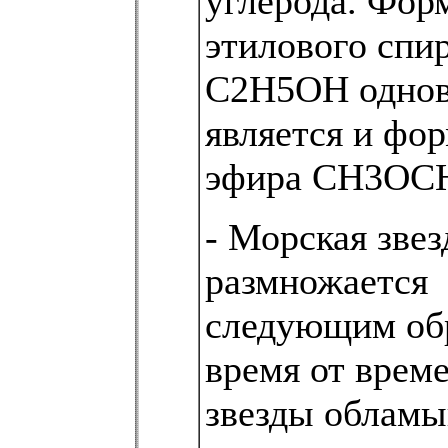
углерода. Фор
этилового спи
С2Н5ОН однов
является и фо
эфира СН3ОС
- Морская звез
размножается
следующим об
время от врем
звезды обламы