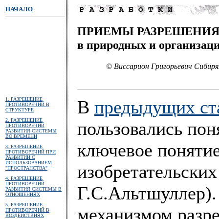
НАЧАЛО
ПРИЕМЫ РАЗРЕШЕНИЯ
в природных и организац
© Виссарион Григорьевич Сибиря
1. РАЗРЕШЕНИЕ
В
предыдущих ст
ПРОТИВОРЕЧИЙ В
СТРУКТУРЕ
2. РАЗРЕШЕНИЕ
пользовались пон
ПРОТИВОРЕЧИЙ
РАЗВИТИЯ СИСТЕМЫ
ВО ВРЕМЕНИ
ключевое поняти
3. РАЗРЕШЕНИЕ
ПРОТИВОРЕЧИЙ ПРИ
РАЗВИТИИ С
ИСПОЛЬЗОВАНИЕМ
изобретательских 
"ПРОСТРАНСТВА"
4. РАЗРЕШЕНИЕ
ПРОТИВОРЕЧИЙ
Г.С.Альтшуллер).
РАЗВИТИЯ СИСТЕМЫ В
ОТНОШЕНИЯХ
5. РАЗРЕШЕНИЕ
механизмом разре
ПРОТИВОРЕЧИЙ В
ВОЗДЕЙСТВИЯХ