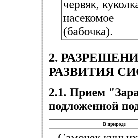
червяк, куколк
насекомое
(бабочка).
2. РАЗРЕШЕН
РАЗВИТИЯ С
2.1. Прием "Зар
подложенной по
В природе
- Самочек куньих