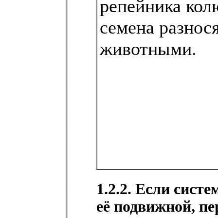
репейника кол
семена разнос
животными.
1.2.2. Если сист
её подвижной, п