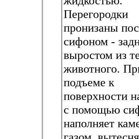
жидкостью.
Перегородки
пронизаны пос
сифоном - зад
выростом из т
животного. Пр
подъеме к
поверхности н
с помощью си
наполняет кам
газом, вытес