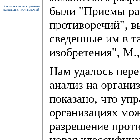
Как пользоваться приёмами
были "Приемы ра
разрешения противоречий?
противоречий", 
сведенные им в т
изобретения", М.
Нам удалось пере
анализ на органи
показано, что уп
организациях мож
разрешение прот
новая классифика