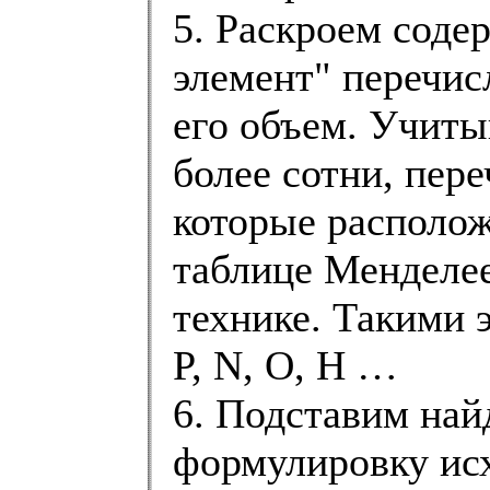
5. Раскроем соде
элемент" перечис
его объем. Учиты
более сотни, пер
которые располож
таблице Менделее
технике. Такими э
P, N, O, H …
6. Подставим на
формулировку исх