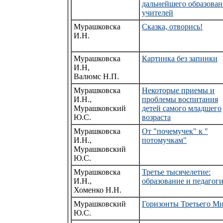
дальнейшего образован
учителей
Мурашковска
Сказка, отворись!
И.Н.
Мурашковска
Картинка без запинки
И.Н,
Валюмс Н.П.
Мурашковска
Некоторые приемы и
И.Н.,
проблемы воспитания
Мурашковский
детей самого младшего
Ю.С.
возраста
Мурашковска
От "почемучек" к "
И.Н.,
потомучкам"
Мурашковский
Ю.С.
Мурашковска
Третье тысячелетие:
И.Н.,
образование и педагог
Хоменко Н.Н.
Мурашковский
Горизонты Третьего М
Ю.С.