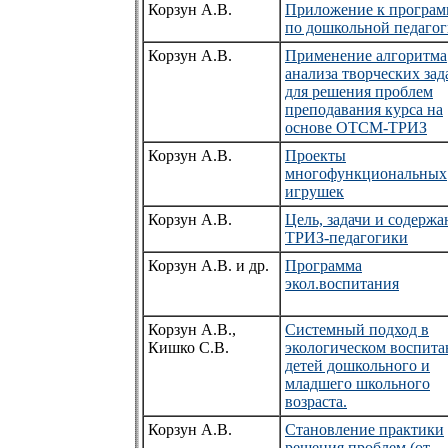
Корзун А.В.
Приложение к програм
по дошкольной педагог
Корзун А.В.
Применение алгоритма
анализа творческих зад
для решения проблем
преподавания курса на
основе ОТСМ-ТРИЗ
Корзун А.В.
Проекты
многофункциональных
игрушек
Корзун А.В.
Цель, задачи и содержа
ТРИЗ-педагогики
Корзун А.В. и др.
Программа
экол.воспитания
Корзун А.В.,
Системный подход в
Кишко С.В.
экологическом воспит
детей дошкольного и
младшего школьного
возраста.
Корзун А.В.
Становление практики
решения проблем (от