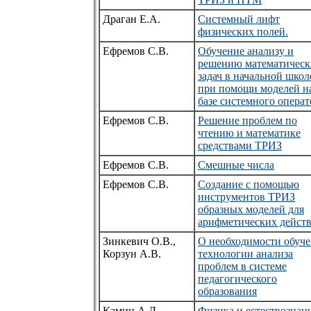
Драган Е.А.
Системный лифт
физических полей.
Ефремов С.В.
Обучение анализу и
решению математическ
задач в начальной школ
при помощи моделей н
базе системного операт
Ефремов С.В.
Решение проблем по
чтению и математике
средствами ТРИЗ
Ефремов С.В.
Смешные числа
Ефремов С.В.
Создание с помощью
инструментов ТРИЗ
образных моделей для
арифметических дейст
Зинкевич О.В.,
О необходимости обуч
Корзун А.В.
технологии анализа
проблем в системе
педагогического
образования
Камин А.Л.
Физика и естествознан