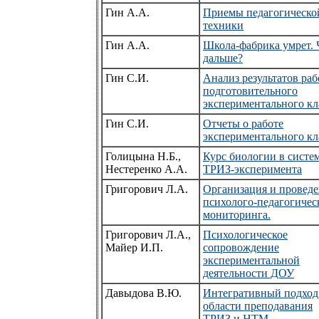
Гин А.А.
Приемы педагогическо
техники
Гин А.А.
Школа-фабрика умрет. 
дальше?
Гин С.И.
Анализ результатов ра
подготовительного
экспериментального кл
Гин С.И.
Отчеты о работе
экспериментального кл
Голицына Н.Б.,
Курс биологии в систе
Нестеренко А.А.
ТРИЗ-эксперимента
Григорович Л.А.
Организация и провед
психолого-педагогичес
мониторинга.
Григорович Л.А.,
Психологическое
Майер И.П.
сопровождение
экспериментальной
деятельности ДОУ
Давыдова В.Ю.
Интегративный подход
области преподавания
ТРИЗ и НТМ