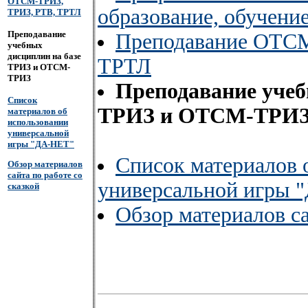
ОТСМ-ТРИЗ,
образование, обучени
ТРИЗ, РТВ, ТРТЛ
Преподавание
Преподавание ОТСМ
учебных
дисциплин на базе
ТРТЛ
ТРИЗ и ОТСМ-
ТРИЗ
Преподавание учеб
Список
ТРИЗ и ОТСМ-ТРИ
материалов об
использовании
универсальной
игры "ДА-НЕТ"
Список материалов 
Обзор материалов
сайта по работе со
универсальной игры 
сказкой
Обзор материалов са