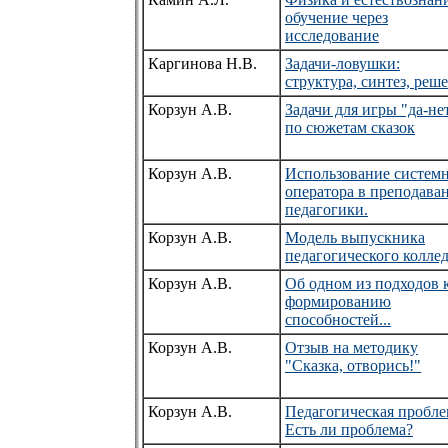
обучение через
исследование
Каргинова Н.В.
Задачи-ловушки:
структура, синтез, реш
Корзун А.В.
Задачи для игры "да-не
по сюжетам сказок
Корзун А.В.
Использование систем
оператора в преподава
педагогики.
Корзун А.В.
Модель выпускника
педагогического колле
Корзун А.В.
Об одном из подходов 
формированию
способностей...
Корзун А.В.
Отзыв на методику
"Сказка, отворись!"
Корзун А.В.
Педагогическая пробле
Есть ли проблема?