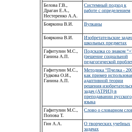
Белова Г.В.,
Системный подход к
Драган Е.А.,
работе с определением
Нестеренко А.А.
Бояркина В.И.
Вулканы
Бояркина В.И.
Изобретательские задач
школьных предметах
Гафитулин М.С.,
Подсказка со знаком “+
Ганина А.П.
(решение социальной
педагогической пробле
Гафитулин М.С.,
Методика “Пчелка - 20
Гудкова О.И.,
как пример использова
Ганина А.П.
адаптивной теории
решения изобретательс
задач (АТРИЗ) в
преподавании русского
языка
Гафитулин М.С.,
Cлово о словарном сло
Попова Т.
Гин А.А.
О творческих учебных
задачах