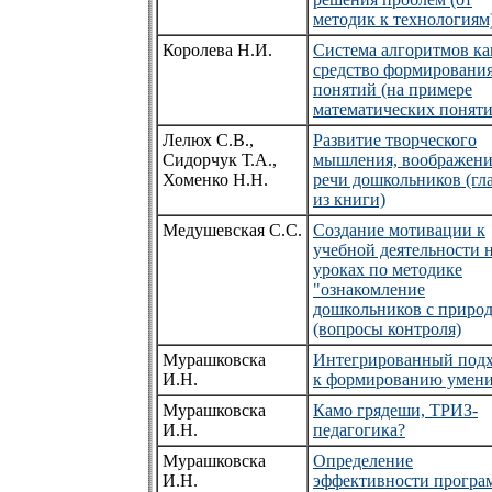
методик к технологиям
Королева Н.И.
Система алгоритмов ка
средство формировани
понятий (на примере
математических поняти
Лелюх С.В.,
Развитие творческого
Сидорчук Т.А.,
мышления, воображени
Хоменко Н.Н.
речи дошкольников (гл
из книги)
Медушевская С.С.
Создание мотивации к
учебной деятельности 
уроках по методике
"ознакомление
дошкольников с приро
(вопросы контроля)
Мурашковска
Интегрированный под
И.Н.
к формированию умен
Мурашковска
Камо грядеши, ТРИЗ-
И.Н.
педагогика?
Мурашковска
Определение
И.Н.
эффективности програ