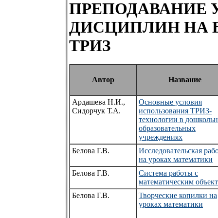
ПРЕПОДАВАНИЕ 
ДИСЦИПЛИН НА Б
ТРИЗ
Автор
Название
Ардашева Н.И.,
Основные условия
Сидорчук Т.А.
использования ТРИЗ-
технологии в дошколь
образовательных
учреждениях
Белова Г.В.
Исследовательская раб
на уроках математики
Белова Г.В.
Система работы с
математическим объек
Белова Г.В.
Творческие копилки на
уроках математики