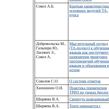
Сокол А.Б.
Краткая характеристик
основных модулей ТА-
курса
Добровольска М.,
Мыслительный подход
Гальперн Ю.,
(ТА-подход) к обучени
Ласевич Э.,
языкам как инструмент
Сокол А.
разрешения движущих
противоречий обучени
языкам и образования в
целом
Соколов С.О.
О системе отметок
Хюннинен О.Н.
Практика применения
ТРИЗ на уроках биолог
Ширяева В.А.
Свернуть разворачивая
Ширяева В.А.
Театр начинается с