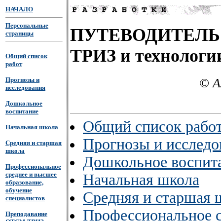
НАЧАЛО
Персональные
ПУТЕВОДИТЕЛЬ 
страницы
ТРИЗ и технологи
Общий список
работ
© А
Прогнозы и
исследования
Дошкольное
воспитание
Общий список рабо
Начальная школа
Прогнозы и исследо
Средняя и старшая
школа
Дошкольное воспит
Профессиональное
среднее и высшее
Начальная школа
образование,
обучение
Средняя и старшая 
специалистов
Профессиональное с
Преподавание