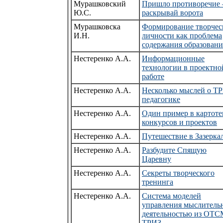
Мурашковский
Пришло противоречие
Ю.С.
раскрывай ворота
Мурашковска
Формирование творчес
И.Н.
личности как проблема
содержания образовани
Нестеренко А.А.
Информационные
технологии в проектно
работе
Нестеренко А.А.
Несколько мыслей о Т
педагогике
Нестеренко А.А.
Один пример в картоте
конкурсов и проектов
Нестеренко А.А.
Путешествие в Зазерка
Нестеренко А.А.
Разбудите Спящую
Царевну
Нестеренко А.А.
Секреты творческого
тренинга
Нестеренко А.А.
Система моделей
управления мыслитель
деятельностью из ОТС
ТРИЗ