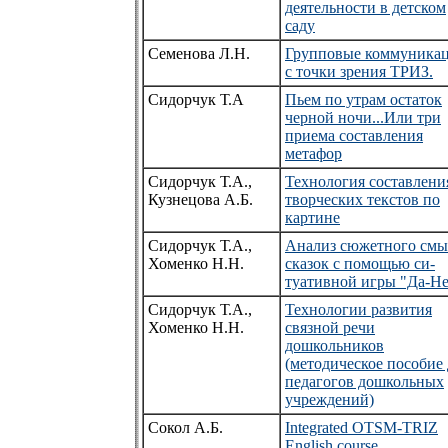
деятельности в детском
саду
Семенова Л.Н.
Групповые коммуника
с точки зрения ТРИЗ.
Сидорчук Т.А
Пьем по утрам остаток
черной ночи...Или три
приема составления
метафор
Сидорчук Т.А.,
Технология составлени
Кузнецова А.Б.
творческих текстов по
картине
Сидорчук Т.А.,
Анализ сюжетного смы
Хоменко Н.Н.
сказок с помощью си-
туативной игры "Да-Не
Сидорчук Т.А.,
Технологии развития
Хоменко Н.Н.
связной речи
дошкольников
(методическое пособие 
педагогов дошкольных
учреждений)
Сокол А.Б.
Integrated OTSM-TRIZ
English course