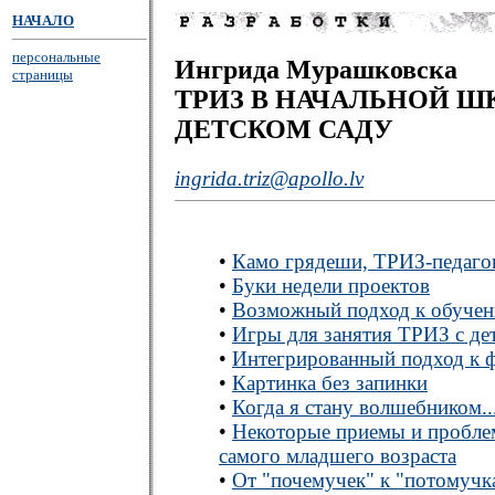
НАЧАЛО
персональные
Ингрида Мурашковска
страницы
ТРИЗ В НАЧАЛЬНОЙ Ш
ДЕТСКОМ САДУ
ingrida.triz@apollo.lv
•
Камо грядеши, ТРИЗ-педаго
•
Буки недели проектов
•
Возможный подход к обучен
•
Игры для занятия ТРИЗ с де
•
Интегрированный подход к
•
Картинка без запинки
•
Когда я стану волшебником..
•
Некоторые приемы и пробле
самого младшего возраста
•
От "почемучек" к "потомучк