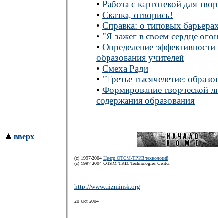
•
Работа с картотекой для тво
•
Сказка, отворись!
•
Справка: о типовых барьерах
•
"Я зажег в своем сердце ого
•
Определение эффективности
образования учителей
•
Смеха Ради
•
"Третье тысячелетие: образо
•
Формирование творческой ли
содержания образования
вверх
(с) 1997-2004
Центр ОТСМ-ТРИЗ технологий
(с) 1997-2004 OTSM-TRIZ Technologies Center
http://www.trizminsk.org
20 Oct 2004