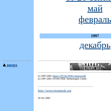
май
феврал
1997
декабрь
вверх
(с) 1997-2001
Центр ОТСМ-ТРИЗ технологий
(с) 1997-2001 OTSM-TRIZ Technologies Center
http://www.trizminsk.org
20 Oct 2002