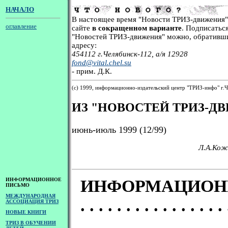
НАЧАЛО
В настоящее время "Новости ТРИЗ-движения"
оглавление
сайте
в сокращенном варианте
. Подписатьс
"Новостей ТРИЗ-движения" можно, обративши
адресу:
454112 г.Челябинск-112, а/я 12928
fond@vital.chel.su
- прим. Д.К.
(с) 1999, информационно-издательский центр "ТРИЗ-инфо" г.
ИЗ "НОВОСТЕЙ ТРИЗ-Д
июнь-июль 1999 (12/99)
Л.А.Кож
ИНФОРМАЦИОННОЕ
ИНФОРМАЦИОН
ПИСЬМО
МЕЖДУНАРОДНАЯ
. . . . . . . . . . . . . . . . 
АССОЦИАЦИЯ ТРИЗ
НОВЫЕ КНИГИ
ТРИЗ В ОБУЧЕНИИ