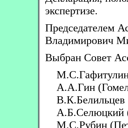
экспертизе.
Председателем А
Владимирович Ми
Выбран Совет Ас
М.С.Гафитулин
А.А.Гин (Гомел
В.К.Белильцев
А.Б.Селюцкий 
М.С.Рубин (Пет