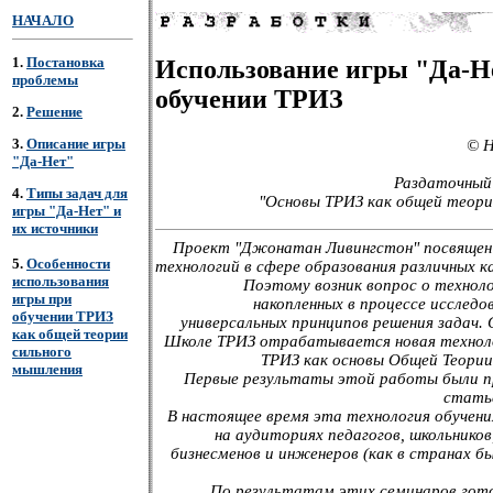
НАЧАЛО
1.
Постановка
Использование игры "Да-Н
проблемы
обучении ТРИЗ
2.
Решение
3.
Описание игры
© Н
"Да-Нет"
Раздаточный
4.
Типы задач для
"Основы ТРИЗ как общей теори
игры "Да-Нет" и
их источники
Проект "Джонатан Ливингстон" посвящен
5.
Особенности
технологий в сфере образования различных 
использования
Поэтому возник вопрос о техноло
игры при
накопленных в процессе исследо
обучении ТРИЗ
универсальных принципов решения задач. 
как общей теории
Школе ТРИЗ отрабатывается новая технол
сильного
ТРИЗ как основы Общей Теории
мышления
Первые результаты этой работы были п
статье
В настоящее время эта технология обучени
на аудиториях педагогов, школьников
бизнесменов и инженеров (как в странах б
По результатам этих семинаров гот