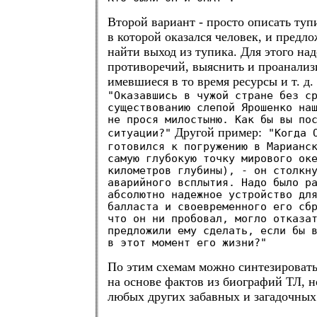
Второй вариант - просто описать ту
в которой оказался человек, и предл
найти выход из тупика. Для этого на
противоречий, выяснить и проанализ
имевшиеся в то время ресурсы и т. д.
"Оказавшись в чужой стране без с
существованию слепой Ярошенко на
не прося милостыню. Как бы вы по
Другой пример:
ситуации?"
"Когда О
готовился к погружению в Марианс
самую глубокую точку мирового ок
километров глубины), - он столкн
аварийного всплытия. Надо было р
абсолютно надежное устройство дл
балласта и своевременного его сб
что он ни пробовал, могло отказа
предложили ему сделать, если бы 
в этот момент его жизни?"
По этим схемам можно синтезировать 
на основе фактов из биографий ТЛ, н
любых других забавных и загадочны