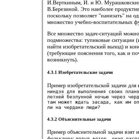
И.Верткиным, И. и Ю. Мурашковски
В.Березиной. Это наиболее продуктив
поскольку позволяет "нанизать" на од
множество учебно-воспитательных ф
Все множество задач-ситуаций можно
подмножества: тупиковые ситуации (
найти изобретательский выход) и ко
(требующие пояснения того, как и по
возникнуть).
4.3.1 Изобретательские задачи
Пример изобретательской задачи для 
ниндзя для выполнения своих план
летней безлунной ночью через чер
там может ждать засада, как им о
ли на чердаке люди?
4.3.2 Объяснительные задачи
Пример объяснительной задачи взят и
фольклора:
подул ветер, окно расп