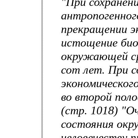
"При сохранени
антропогенног
прекращении э
истощение био
окружающей ср
сот лет. При 
экономическог
во второй пол
(стр. 1018) "О
состояния окр
человечеству 