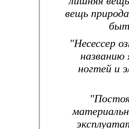
лишняя вещь
вещь природ
быть
"Несессер о
названию 
ногтей и 
"Постоя
материальн
эксплуата