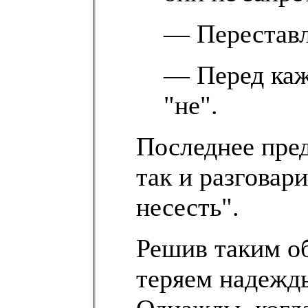
— Переставл
— Перед каж
"не".
Последнее пре
так и разговар
несесть".
Решив таким о
теряем надежд