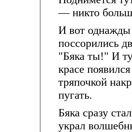
— никто больше
И вот однажды
поссорились дв
"Бяка ты!" И т
красе появился 
тряпочкой накр
пугать.
Бяка сразу ста
украл волшебн