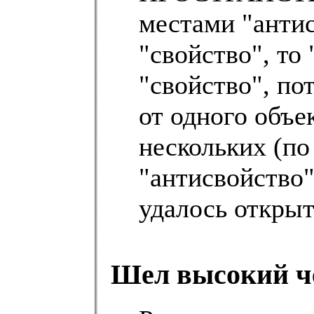
местами "анти
"свойство", то
"свойство", по
от одного об
нескольких (по
"антисвойство
удалось откры
Шел высокий че