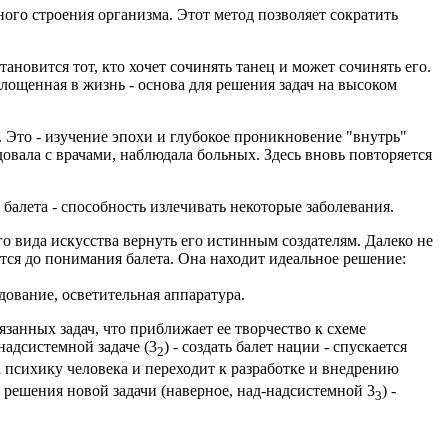
ого строения организма. Этот метод позволяет сократить
ановится тот, кто хочет сочинять танец и может сочинять его.
лощенная в жизнь - основа для решения задач на высоком
. Это - изучение эпохи и глубокое проникновение "внутрь"
овала с врачами, наблюдала больных. Здесь вновь повторяется
балета - способность излечивать некоторые заболевания.
о вида искусства вернуть его истинным создателям. Далеко не
ится до понимания балета. Она находит идеальное решение:
удование, осветительная аппаратура.
занных задач, что приближает ее творчество к схеме
 надсистемной задаче (3
) - создать балет нации - спускается
2
на психику человека и переходит к разработке и внедрению
ля решения новой задачи (наверное, над-надсистемной 3
) -
3