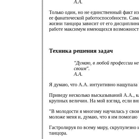
А.А.
Только один, но не единственный факт из 
ее фанатической работоспособности. Сама 
жизни танцора зависит от его дисциплини
работе максимум имеющихся возможност
Техника решения задач
"Думаю, в любой профессии н
своим".
А.А.
Я думаю, что А.А. интуитивно нащупала 
Приведу несколько высказываний А.А., ка
крупных величин. На мой взгляд, если вн
"В молодости я многому научилась у свои
моложе меня и, думаю, что я им помогаю р
Гастролируя по всему миру, скрупулезно
танцора.