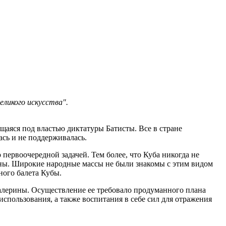
еликого искусства".
щаяся под властью диктатуры Батисты. Все в стране
сь и не поддерживалась.
первоочередной задачей. Тем более, что Куба никогда не
ны. Широкие народные массы не были знакомы с этим видом
ного балета Кубы.
алерины. Осуществление ее требовало продуманного плана
спользования, а также воспитания в себе сил для отражения