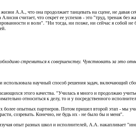
жизни А.А., что она продолжает танцевать на сцене, не давая се
Алисия считает, что секрет ее успехов - это "труд, тренаж без 
рованности и воли". "Ни тогда, ни позже, ни сейчас я собой не
ей.
еобходимо стремиться к совершенству. Чувствовать за это отве
и использовала научный способ решения задач, включающий сбо
сающихся этого качества. "Училась я много и продолжаю учиться.
имательно относиться к делу, то и у посредственного исполните
х более опытных партнеров. Потом пришел второй этап - мы учи
асти, созревать. Конечно, не будь их - не было бы и меня".
 изучая опыт разных школ и исполнителей, А.А. накапливает "и