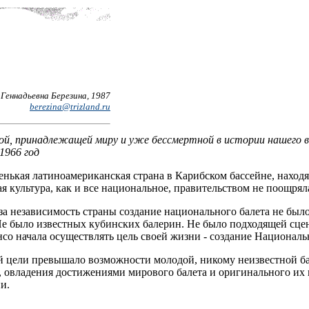
Геннадьевна Березина, 1987
berezina@trizland.ru
бой, принадлежащей миру и уже бессмертной в истории нашего в
 1966 год
нькая латиноамериканская страна в Карибском бассейне, находя
культура, как и все национальное, правительством не поощряла
а независимость страны создание национального балета не было 
Не было известных кубинских балерин. Не было подходящей сце
со начала осуществлять цель своей жизни - создание Националь
ой цели превышало возможности молодой, никому неизвестной б
 овладения достижениями мирового балета и оригинального их и
и.