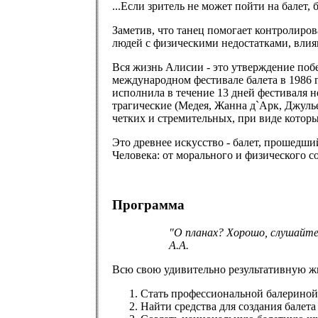
...Если зритель не может пойти на балет, 
Заметив, что танец помогает контролиров
людей с физическими недостатками, влияю
Вся жизнь Алисии - это утверждение побе
международном фестивале балета в 1986 г
исполнила в течение 13 дней фестиваля н
трагические (Медея, Жанна д`Арк, Джулье
четких и стремительных, при виде которых
Это древнее искусство - балет, прошедш
Человека: от морального и физического с
Программа
"О планах? Хорошо, слушайте
А.А.
Всю свою удивительно результативную жи
Стать профессиональной балериной
Найти средства для создания балета