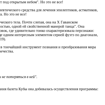
дет под открытым небом". Но это не все!
певтического средства для лечения эпилептиков, астматиков,
. Но это не все!
еского тела. Почти слепая, она на Х Гаванском
ностью, одной ей свойственной манерой танца". Она
овок, где удивительно тонко охарактеризовала персонажи:
"еще одним интересным элементом серией фуэтэ по диагонали,
19).
ь в тончайший инструмент познания и преобразования мира
ечества.
не потеряться в ней".
ания балета Кубы она добивалась осуществления программы: