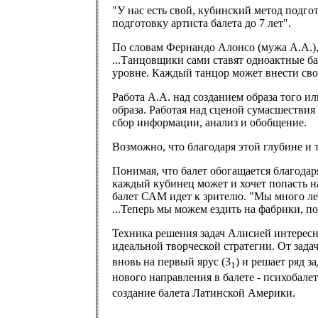
"У нас есть свой, кубинский метод подг
подготовку артиста балета до 7 лет".
По словам Фернандо Алонсо (мужа А.А.), 
...Танцовщики сами ставят одноактные ба
уровне. Каждый танцор может внести св
Работа А.А. над созданием образа того и
образа. Работая над сценой сумасшествия
сбор информации, анализ и обобщение.
Возможно, что благодаря этой глубине и 
Понимая, что балет обогащается благодар
каждый кубинец может и хочет попасть на
балет САМ идет к зрителю. "Мы много ле
...Теперь мы можем ездить на фабрики, по
Техника решения задач Алисией интересна
идеальной творческой стратегии. От задач
вновь на первый ярус (3
) и решает ряд з
1
нового направления в балете - психобалет
создание балета Латинской Америки.