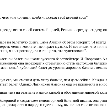
 чего мне хочется, когда я провела свой первый урок".
режде всего своей системой целей, Решив очередную задачу, он
нара на балетную сцену. Сама Алисия об этом говорит: "Я всегда 
ереть меня в комнате, где играет музыка. И все знали, что я нич
ения, я воспроизводила в танце то, что чувствовала".
 частной балетной школе русского балетмейстера И.Яворского Али
ижениями она переходит к стремлению стать настоящей балерин
имает юный кубинский балет до уровня мирового балета с вековы
ув его, мы сможем дать миру больше, чем даем сейчас. Каждая 
итает балет. Однако Латинская Америка еще не привнесла в миро
равлена на развитие национальной и обогащение мировой культ
 балериной и создателем неповторимой балетной школы, она реш
, он рождается в народе и идет к нему, выполняя свое основное 