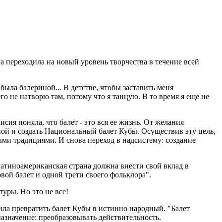
а переходила на новый уровень творчества в течение всей
была балериной... В детстве, чтобы заставить меня
его не натворю там, потому что я танцую. В то время я еще не
сия поняла, что балет - это вся ее жизнь. От желания
ой и создать Национальный балет Кубы. Осуществив эту цель,
ми традициями. И снова переход в надсистему: создание
латиноамериканская страна должна внести свой вклад в
вой балет и одной трети своего фольклора".
уры. Но это не все!
ила превратить балет Кубы в истинно народный. "Балет
назначение: преобразовывать действительность.