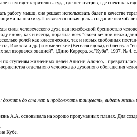
балет сам идет к зрителю - туда, где нет театров, где спектакль и
ать работу мышц, она решает использовать балет в качестве тера
щими на психику. Появляется новая цель - создание психобалета
ды силы человеческого духа над неизбежной бренностью человеч
оду вновь, как и всегда, поразила всех "своей вечной неожидан
есколько ролей как классических, так и новых свободных постан
тта, Иокаста и др.) и комические (Веселая вдова), и блеснула 
 зал взорвался овацией". (Дино Каррера, ж."Куба", 1937, № 4, с.
ий по ступеням жизненных целей Алисии Алонсо, - превратилос
овершенства отдельного человека до духовного обогащения челов
: дожить до ста лет и продолжать танцевать, видеть жизнь и 
знь А.А. основывала на хорошо продуманных планах. Для созд
.
 на Кубе.