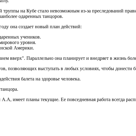
олу.
й труппы на Кубе стало невозможным из-за преследований прави
наиболее одаренных танцоров.
году она создает новый план действий:
даренных учеников.
мирового уровня.
инской Америки.
ием вверх". Параллельно она планирует и внедряет в жизнь боле
ов, позволяющих выступать в любых условиях, чтобы донести б
ействия балета на здоровье человека.
танцора.
А.А, имеет планы текущие. Ее повседневная работа всегда расп