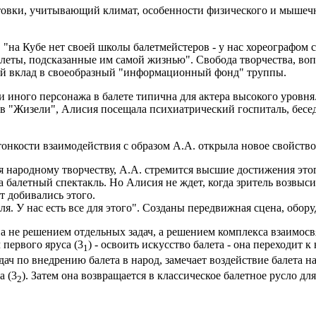
отовки, учитывающий климат, особенности физического и мышечн
"на Кубе нет своей школы балетмейстеров - у нас хореографом ст
леты, подсказанные им самой жизнью". Свобода творчества, воп
ой вклад в своеобразный "информационный фонд" труппы.
ли иного персонажа в балете типична для актера высокого уровня
 в "Жизели", Алисия посещала психиатрический госпиталь, бесед
тонкости взаимодействия с образом А.А. открыла новое свойство 
я народному творчеству, А.А. стремится высшие достижения этог
 балетный спектакль. Но Алисия не ждет, когда зритель возвыс
т добивались этого.
ля. У нас есть все для этого". Созданы передвижная сцена, обор
 не решением отдельных задач, а решением комплекса взаимосвя
 первого яруса (3
) - освоить искусство балета - она переходит к
1
адач по внедрению балета в народ, замечает воздействие балета 
а (3
). Затем она возвращается в классическое балетное русло д
2