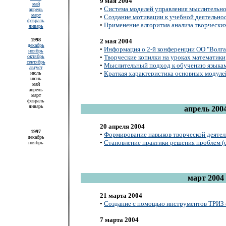
9 мая 2004
май
•
Система моделей управления мыслительной
апрель
март
•
Создание мотивации к учебной деятельност
февраль
•
Применение алгоритма анализа творческих
январь
1998
2 мая 2004
декабрь
•
Информация о 2-й конференции ОО "Волг
ноябрь
•
Творческие копилки на уроках математики
октябрь
сентябрь
•
Мыслительный подход к обучению языкам.
август
•
Краткая характеристика основных модуле
июль
июнь
май
апрель
март
февраль
январь
апрель 200
20 апреля 2004
1997
•
Формирование навыков творческой деяте
декабрь
•
Становление практики решения проблем (о
ноябрь
март 2004
21 марта 2004
•
Создание с помощью инструментов ТРИЗ 
7 марта 2004