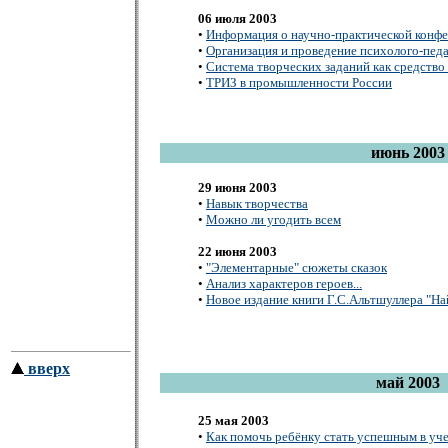
06 июля 2003
•
Информация о научно-практической конф
•
Организация и проведение психолого-пед
•
Система творческих заданий как средство
•
ТРИЗ в промышленности России
июнь 2003
29 июня 2003
•
Навык творчества
•
Можно ли угодить всем
22 июня 2003
•
"Элементарные" сюжеты сказок
•
Анализ характеров героев...
•
Новое издание книги Г.С.Альтшуллера "Н
вверх
май 2003
25 мая 2003
•
Как помочь ребёнку стать успешным в уч