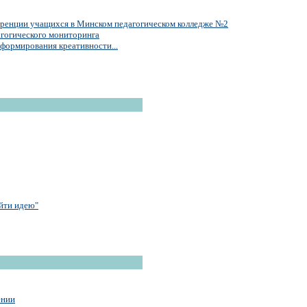
еренции учащихся в Минском педагогическом колледже №2
агогического мониторинга
 формирования креативности...
айти идею"
ении