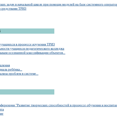
их задач в начальной школе при помощи моделей на базе системного операто
 средствами ТРИЗ
3
 учащихся в процессе изучения ТРИЗ
ьности учащихся педагогического колледжа
ыкам осознанной классификации объектов...
шления
иала ребёнка...
лиза проблем в системе...
ференции "Развитие творческих способностей в процессе обучения и воспита
нта
ние