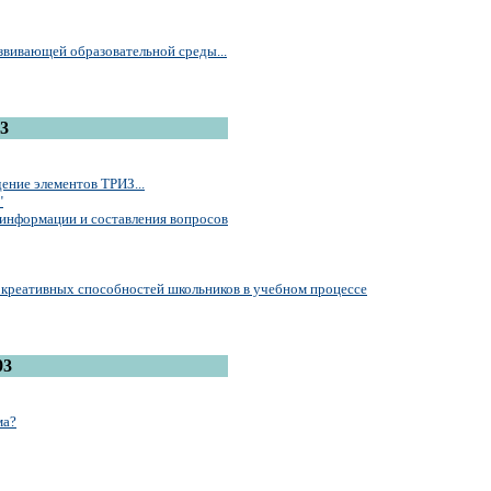
вивающей образовательной среды...
3
ение элементов ТРИЗ...
"
 информации и составления вопросов
я креативных способностей школьников в учебном процессе
03
ма?