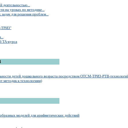
 деятельностью...
и на уроках по методике...
 задач для решения проблем...
а-ТРИЗ"
..
й ТА-курса
4
льности детей дошкольного возраста посредством ОТСМ-ТРИЗ-РТВ-технологи
т методик к технологиям)
образных моделей для арифметических действий