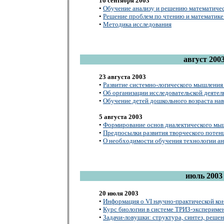
16 сентября 2003
•
Обучение анализу и решению математическ
•
Решение проблем по чтению и математике
•
Методика исследования
август 200
23 августа 2003
•
Развитие системно-логического мышления
•
Об организации исследовательской деятел
•
Обучение детей дошкольного возраста нав
5 августа 2003
•
Формирование основ диалектического мы
•
Предпосылки развития творческого потенц
•
О необходимости обучения технологии ана
июль 2003
20 июля 2003
•
Информация о VI научно-практической кон
•
Курс биологии в системе ТРИЗ-экспериме
•
Задачи-ловушки: структура, синтез, реше