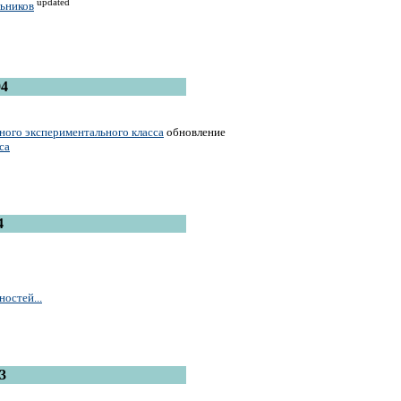
updated
льников
04
ного экспериментального класса
обновление
са
4
остей...
3