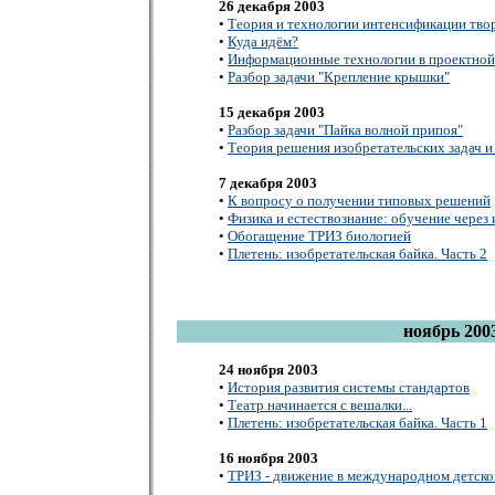
26 декабря 2003
•
Теория и технологии интенсификации тво
•
Куда идём?
•
Информационные технологии в проектной
•
Разбор задачи "Крепление крышки"
15 декабря 2003
•
Разбор задачи "Пайка волной припоя"
•
Теория решения изобретательских задач и
7 декабря 2003
•
К вопросу о получении типовых решений
•
Физика и естествознание: обучение через
•
Обогащение ТРИЗ биологией
•
Плетень: изобретательская байка. Часть 2
ноябрь 200
24 ноября 2003
•
История развития системы стандартов
•
Театр начинается с вешалки...
•
Плетень: изобретательская байка. Часть 1
16 ноября 2003
•
ТРИЗ - движение в международном детск