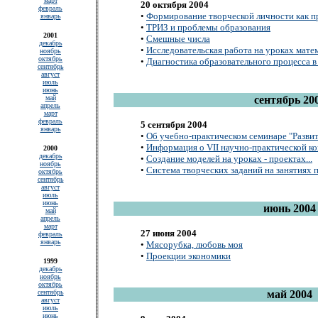
март
20 октября 2004
февраль
•
Формирование творческой личности как п
январь
•
ТРИЗ и проблемы образования
2001
•
Смешные числа
декабрь
•
Исследовательская работа на уроках мате
ноябрь
октябрь
•
Диагностика образовательного процесса в
сентябрь
август
июль
июнь
сентябрь 20
май
апрель
март
февраль
5 сентября 2004
январь
•
Об учебно-практическом семинаре "Развит
•
Информация о VII научно-практической ко
2000
декабрь
•
Создание моделей на уроках - проектах...
ноябрь
•
Система творческих заданий на занятиях п
октябрь
сентябрь
август
июль
июнь
июнь 2004
май
апрель
март
27 июня 2004
февраль
январь
•
Мясорубка, любовь моя
•
Проекции экономики
1999
декабрь
ноябрь
октябрь
май 2004
сентябрь
август
июль
июнь