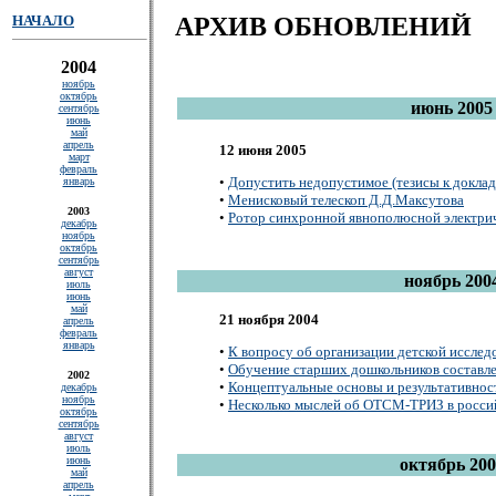
НАЧАЛО
АРХИВ ОБНОВЛЕНИЙ
2004
ноябрь
октябрь
июнь 2005
сентябрь
июнь
май
апрель
12 июня 2005
март
февраль
•
Допустить недопустимое (тезисы к доклад
январь
•
Менисковый телескоп Д.Д.Максутова
2003
•
Ротор синхронной явнополюсной электри
декабрь
ноябрь
октябрь
сентябрь
август
ноябрь 200
июль
июнь
май
21 ноября 2004
апрель
февраль
январь
•
К вопросу об организации детской исслед
•
Обучение старших дошкольников составле
2002
•
Концептуальные основы и результативнос
декабрь
ноябрь
•
Несколько мыслей об ОТСМ-ТРИЗ в россий
октябрь
сентябрь
август
июль
июнь
октябрь 200
май
апрель