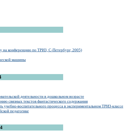
у на конференцию по ТРИЗ, С-Петербург, 2005)
ческой машины
4
овательской деятельности в дошкольном возрасте
нию связных текстов фантастического содержания
ть учебно-воспитательного процесса в экспериментальном ТРИЗ-классе
ской педагогике
4