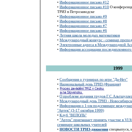
•
Информационное письмо #12
•
Информационное письмо #10
О конференц
ТРИЗ в Петрозаводске
•
Информационное письмо #9
•
Информационное письмо #8
•
Информационное письмо #7
•
Информационное письмо #6
•
Летняя школа молодых математиков
•
Международный конкурс - семинар препод
•
Электронные адреса в Международной Ас
•
Информация ассоциации последипломного
1999
•
Сообщения о турнирах по игре "Да-Нет"
•
Национальный день ТРИЗ (Франция)
•
•
О проблеме издания трудов Г.С.Альтшулле
•
Международный день ТРИЗ - Новосибирск
•
Информация о 1-ом подсеминаре междунар
"Артек" (3-17 октября 1999)
•
Клуб "ВЕПОЛЬ"
•
"Артек" приглашает принять участие в VI
семинаре школьных учителей
•
НОВОСТИ ТРИЗ-движения
спецвыпуск, 