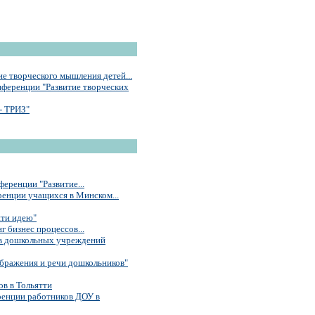
е творческого мышления детей...
нференции "Развитие творческих
- ТРИЗ"
еренции "Развитие...
енции учащихся в Минском...
йти идею"
 бизнес процессов...
ов дошкольных учреждений
бражения и речи дошкольников"
в в Тольятти
ренции работников ДОУ в