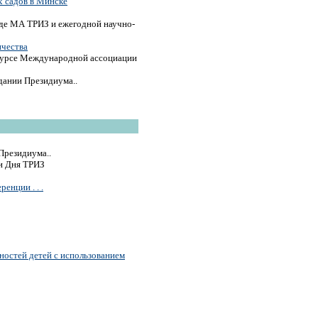
х садов в Минске
де МА ТРИЗ и ежегодной научно-
ичества
урсе Международной ассоциации
дании Президиума..
Президиума..
и Дня ТРИЗ
енции . . .
ностей детей с использованием