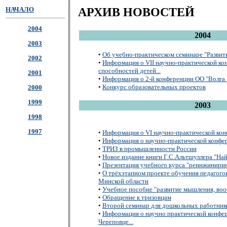
НАЧАЛО
АРХИВ НОВОСТЕЙ
2004
2004
2003
•
Об учебно-практическом семинаре "Развити
2002
•
Информация о VII научно-практической ко
способностей детей...
2001
•
Информация о 2-й конференции ОО "Волга 
•
Конкурс образовательных проектов
2000
1999
2003
1998
1997
•
Информация о VI научно-практической конф
•
Информация о научно-практической конфер
•
ТРИЗ в промышленности России
•
Новое издание книги Г.С.Альтшуллера "На
•
Презентация учебного курса "реинжиниринг
•
О трёхэтапном проекте обучения педагог
Минской области
•
Учебное пособие "развитие мышления, воо
•
Обращение к тризовцам
•
Второй семинар для дошкольных работнико
•
Информация о научно практической конфе
Череповце...