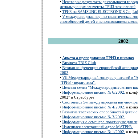
•
Некоторые результаты деятельности городс
использующих элнменты ТРИЗ-технологий
•
ТРИЗ на SAMSUNG ELECTRONICS Co.,Ltd
•
V международная научно-практическая кон
способностей детей с использованием элем
2002
•
Анкета о преподавании ТРИЗ в школах
•
Business TRIZ Club
•
Вторая конференция европейской ассоциа
2002
•
VII Международный конкурс учителей в "
"ТРИЗ - педагогика".
•
Целевая смена "Международные летние ш
•
Информационное письмо № 6/2002.
о конф
2002” в Cтрасбурге
•
Состоялась 5-я международная научно-пра
•
Информационное письмо № 4/2002.
о конк
•
Развитие творческих способностей детей 
•
Информационное письмо № 3/2002.
•
Информация о семенаре-практикуме для п
•
Изменился электронный адрес МАТРИЗ.
•
Информационное письмо № 1/2002.
о конк