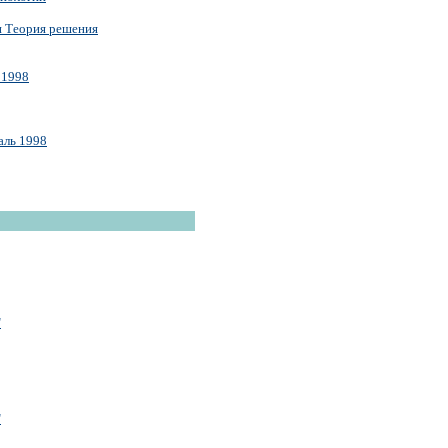
и Теория решения
 1998
аль 1998
"
"