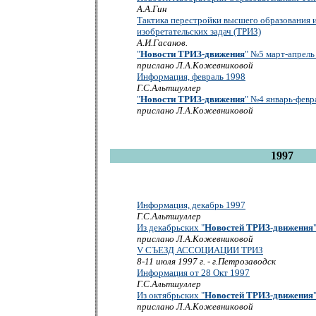
А.А.Гин
Тактика перестройки высшего образования 
изобретательских задач (ТРИЗ)
А.И.Гасанов.
"
Новости ТРИЗ-движения
" №5 март-апрель
прислано Л.А.Кожевниковой
Информация, февраль 1998
Г.С.Альтшуллер
"
Новости ТРИЗ-движения
" №4 январь-февр
прислано Л.А.Кожевниковой
1997
Информация, декабрь 1997
Г.С.Альтшуллер
Из декабрьских "
Новостей ТРИЗ-движения
прислано Л.А.Кожевниковой
V СЪЕЗД АССОЦИАЦИИ ТРИЗ
8-11 июля 1997 г. - г.Петрозаводск
Информация от 28 Окт 1997
Г.С.Альтшуллер
Из октябрьских "
Новостей ТРИЗ-движения
прислано Л.А.Кожевниковой