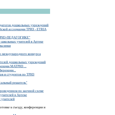
едагогов дошкольных учреждений
йской ассоциации ТРИЗ - ETRIA
РИЗ-ПЕДАГОГИКЕ”
 школьных учителей в Артеке
льсинки
о международного конкурса
тателей дошкольных учреждений
ренции МАТРИЗ ...
ференции...
ов и студентов по ТРИЗ
альный решатель"
проведенном по заочной схеме
учителей в Артеке
 учителей
отовке к съезду, конференции и