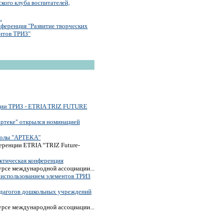
кого клуба воспитателей,
.
ференция "Развитие творческих
ентов ТРИЗ"
ции ТРИЗ - ETRIA TRIZ FUTURE
Артеке" открылся номинацией
колы "АРТЕКА"
еренции ETRIA “TRIZ Future-
ктическая конференция
урсе международной ассоциации...
с использованием элементов ТРИЗ
едагогов дошкольных учреждений
урсе международной ассоциации...