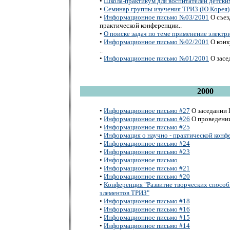
•
Школа-практикум для воспитателей детски
•
Семинар группы изучения ТРИЗ (Ю.Корея)
•
Информационное письмо №03/2001
О съез
практической конференции..
•
О поиске задач по теме применение электр
•
Информационное письмо №02/2001
О конк
..
•
Информационное письмо №01/2001
О засе
2000
•
Информационное письмо #27
О заседании 
•
Информационное письмо #26
О проведени
•
Информационное письмо #25
•
Информация о научно - практической конфер
•
Информационное письмо #24
•
Информационное письмо #23
•
Информационное письмо
•
Информационное письмо #21
•
Информационное письмо #20
•
Конференция "Развитие творческих способ
элементов ТРИЗ"
•
Информационное письмо #18
•
Информационное письмо #16
•
Информационное письмо #15
•
Информационное письмо #14