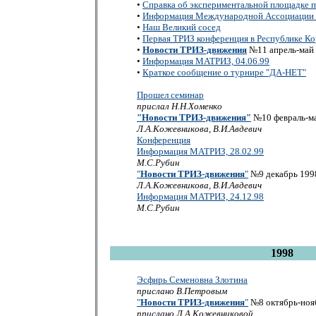
•
Справка об экспериментальной площадке п
•
Информация Международной Ассоциации
•
Наш Великий сосед
•
Первая ТРИЗ конференция в Республике Ко
•
Новости ТРИЗ-движения
№11 апрель-май
•
Информация МАТРИЗ, 04.06.99
•
Краткое сообщение о турнире "ДА-НЕТ"
Прошел семинар
прислал Н.Н.Хоменко
"Новости ТРИЗ-движения"
№10 февраль-м
Л.А.Кожевникова, В.И.Авдевич
Конференция
Информация МАТРИЗ, 28.02.99
М.С.Рубин
"
Новости ТРИЗ-движения
"
№9 декабрь 1998
Л.А.Кожевникова, В.И.Авдевич
Информация МАТРИЗ, 24.12.98
М.С.Рубин
1998
Эсфирь Семеновна Злотина
прислано В.Петровым
"
Новости ТРИЗ-движения
"
№8 октябрь-ноя
прислано Л.А.Кожевниковой