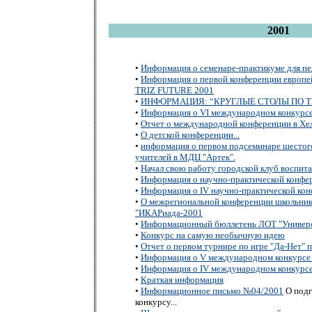
2001
•
Информация о семенаре-практикуме для п
•
Информация о первой конференции европе
TRIZ FUTURE 2001
•
ИНФОРМАЦИЯ: “КРУГЛЫЕ СТОЛЫ ПО Т
•
Информация о VI международном конкурсе
•
Отчет о международной конференции в Хе
•
О детской конференции...
•
информация о первом подсеминаре шестог
учителей в МДЦ "Артек".
•
Начал свою работу городской клуб воспи
•
Информация о научно-практической конфе
•
Информация о IV научно-практической кон
•
О межрегиональной конференции школьник
"ИКАРиада-2001
•
Информационный бюллетень ЛОТ "Универс
•
Конкурс на самую необычную идею
•
Отчет о первом турнире по игре "Да-Нет" 
•
Информация о V международном конкурсе 
•
Информация о IV международном конкурсе
•
Краткая информация
•
Информационное письмо №04/2001
О подг
конкурсу...