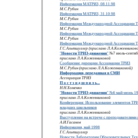
Информация МАТРИЗ, 08.11.98
М.С.Рубин
Информация МАТРИЗ, 31.10.98
М.С.Рубин
Информация Международной Ассоциации 
М.С.Рубин
Информация Международной Ассоциации 
М.С.Рубин
Информация Международной Ассоциации 
Г.С.Альтшуллер (прислано Л.А.Кожевников
"
Новости ТРИЗ-движения
"
№7 июль-сентяб
прислано Л.А.Кожевниковой
Сообщение дирекции Ассоциации ТРИЗ
М.С.Рубин (прислано Л.А.Кожевниковой)
Информация, переданная в СМИ
Ассоциация ТРИЗ
П о с т э н д ш п и л ь...
Н.Н.Хоменко
"
Новости ТРИЗ-движения
" №6 май-июнь 1
прислано Л.А.Кожевниковой
Конференция: Использование элементов ТРИ
младших школьников
прислано Л.А.Кожевниковой
Выступление на встрече с преподавателями 
А.И.Гасанов
Информация, май 1998
Г.С.Альтшуллер
Новости Лаборатории Образовательных Те